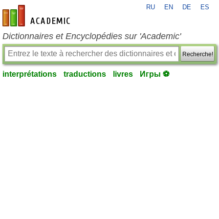
RU
EN
DE
ES
fr-academic.com
Dictionnaires et Encyclopédies sur 'Academic'
Recherche!
interprétations
traductions
livres
Игры ⚽