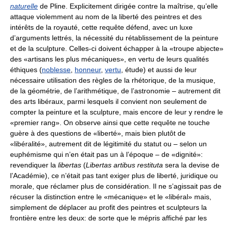
naturelle
de Pline. Explicitement dirigée contre la maîtrise, qu’elle
attaque violemment au nom de la liberté des peintres et des
intérêts de la royauté, cette requête défend, avec un luxe
d’arguments lettrés, la nécessité du rétablissement de la peinture
et de la sculpture. Celles-ci doivent échapper à la «troupe abjecte»
des «artisans les plus mécaniques», en vertu de leurs qualités
éthiques (
noblesse
,
honneur
,
vertu
, étude) et aussi de leur
nécessaire utilisation des règles de la rhétorique, de la musique,
de la géométrie, de l’arithmétique, de l’astronomie – autrement dit
des arts libéraux, parmi lesquels il convient non seulement de
compter la peinture et la sculpture, mais encore de leur y rendre le
«premier rang». On observe ainsi que cette requête ne touche
guère à des questions de «liberté», mais bien plutôt de
«libéralité», autrement dit de légitimité du statut ou – selon un
euphémisme qui n’en était pas un à l’époque – de «dignité»:
revendiquer la
libertas
(
Libertas artibus restituta
sera la devise de
l’Académie), ce n’était pas tant exiger plus de liberté, juridique ou
morale, que réclamer plus de considération. Il ne s’agissait pas de
récuser la distinction entre le «mécanique» et le «libéral» mais,
simplement de déplacer au profit des peintres et sculpteurs la
frontière entre les deux: de sorte que le mépris affiché par les