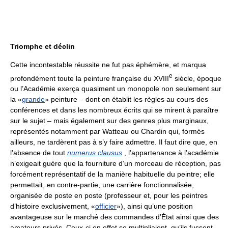
Triomphe et déclin
Cette incontestable réussite ne fut pas éphémère, et marqua
e
profondément toute la peinture française du XVIII
siècle, époque
ou l’Académie exerça quasiment un monopole non seulement sur
la «
grande
» peinture – dont on établit les règles au cours des
conférences et dans les nombreux écrits qui se mirent à paraître
sur le sujet – mais également sur des genres plus marginaux,
représentés notamment par Watteau ou Chardin qui, formés
ailleurs, ne tardèrent pas à s’y faire admettre. Il faut dire que, en
l’absence de tout
numerus clausus
, l’appartenance à l’académie
n’exigeait guère que la fourniture d’un morceau de réception, pas
forcément représentatif de la manière habituelle du peintre; elle
permettait, en contre-partie, une carrière fonctionnalisée,
organisée de poste en poste (professeur et, pour les peintres
d’histoire exclusivement, «
officier
»), ainsi qu’une position
avantageuse sur le marché des commandes d’État ainsi que des
amateurs privés. Ceux-ci en effet se multipliaient, qu’ils fussent