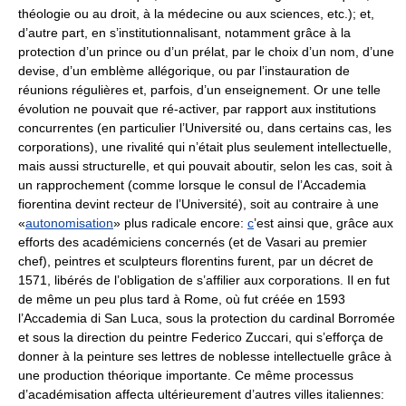
théologie ou au droit, à la médecine ou aux sciences, etc.); et,
d’autre part, en s’institutionnalisant, notamment grâce à la
protection d’un prince ou d’un prélat, par le choix d’un nom, d’une
devise, d’un emblème allégorique, ou par l’instauration de
réunions régulières et, parfois, d’un enseignement. Or une telle
évolution ne pouvait que ré-activer, par rapport aux institutions
concurrentes (en particulier l’Université ou, dans certains cas, les
corporations), une rivalité qui n’était plus seulement intellectuelle,
mais aussi structurelle, et qui pouvait aboutir, selon les cas, soit à
un rapprochement (comme lorsque le consul de l’Accademia
fiorentina devint recteur de l’Université), soit au contraire à une
«
autonomisation
» plus radicale encore:
c
’est ainsi que, grâce aux
efforts des académiciens concernés (et de Vasari au premier
chef), peintres et sculpteurs florentins furent, par un décret de
1571, libérés de l’obligation de s’affilier aux corporations. Il en fut
de même un peu plus tard à Rome, où fut créée en 1593
l’Accademia di San Luca, sous la protection du cardinal Borromée
et sous la direction du peintre Federico Zuccari, qui s’efforça de
donner à la peinture ses lettres de noblesse intellectuelle grâce à
une production théorique importante. Ce même processus
d’académisation affecta ultérieurement d’autres villes italiennes: