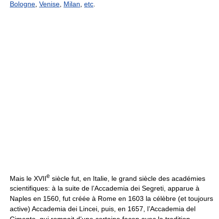
Bologne
,
Venise
,
Milan
,
etc
.
e
Mais le XVII
siècle fut, en Italie, le grand siècle des académies
scientifiques: à la suite de l’Accademia dei Segreti, apparue à
Naples en 1560, fut créée à Rome en 1603 la célèbre (et toujours
active) Accademia dei Lincei, puis, en 1657, l’Accademia del