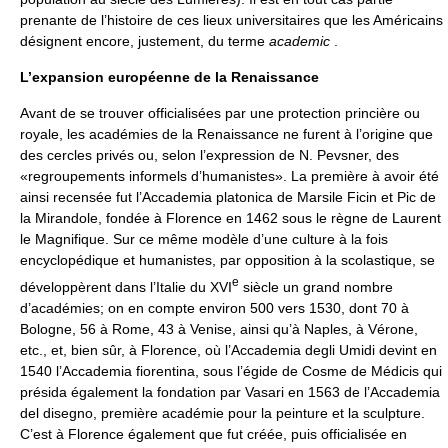
prenante de l’histoire de ces lieux universitaires que les Américains
désignent encore, justement, du terme
academic
.
L’expansion européenne de la Renaissance
Avant de se trouver officialisées par une protection princière ou
royale, les académies de la Renaissance ne furent à l’origine que
des cercles privés ou, selon l’expression de N. Pevsner, des
«regroupements informels d’humanistes». La première à avoir été
ainsi recensée fut l’Accademia platonica de Marsile Ficin et Pic de
la Mirandole, fondée à Florence en 1462 sous le règne de Laurent
le Magnifique. Sur ce même modèle d’une culture à la fois
encyclopédique et humanistes, par opposition à la scolastique, se
e
développèrent dans l’Italie du XVI
siècle un grand nombre
d’académies; on en compte environ 500 vers 1530, dont 70 à
Bologne, 56 à Rome, 43 à Venise, ainsi qu’à Naples, à Vérone,
etc., et, bien sûr, à Florence, où l’Accademia degli Umidi devint en
1540 l’Accademia fiorentina, sous l’égide de Cosme de Médicis qui
présida également la fondation par Vasari en 1563 de l’Accademia
del disegno, première académie pour la peinture et la sculpture.
C’est à Florence également que fut créée, puis officialisée en