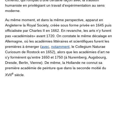
Cimento, qui rompait d’une certaine façon avec la tradition
humaniste en privilégiant un travail d’expérimentation au sens
moderne.
Au même moment, et dans la même perspective, apparut en
Angleterre la Royal Society, créée sous forme privée en 1645 puis
officialisée par Charles II en 1662. En revanche, les arts n’y furent
pas «académisés» avant 1720. On constate le même décalage en
Allemagne, où les académies littéraires et scientifiques furent les
premières à émerger (
avec
,
notamment
, le Collegium Naturae
Curiosum de Rostock en 1652), alors que les académies d’art ne
s’y formèrent qu’entre 1650 et 1750 (à Nuremberg, Augsbourg,
Dresde, Berlin, Vienne). De même, la Hollande ne connut sa
première académie de peinture que dans la seconde moitié du
e
XVII
siècle.