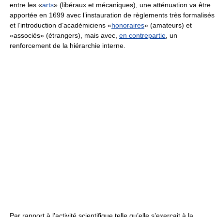
entre les «
arts
» (libéraux et mécaniques), une atténuation va être
apportée en 1699 avec l’instauration de règlements très formalisés
et l’introduction d’académiciens «
honoraires
» (amateurs) et
«associés» (étrangers), mais avec,
en contrepartie
, un
renforcement de la hiérarchie interne.
Par rapport à l’activité scientifique telle qu’elle s’exerçait à la