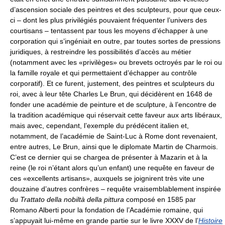
d’ascension sociale des peintres et des sculpteurs, pour que ceux-
ci – dont les plus privilégiés pouvaient fréquenter l’univers des
courtisans – tentassent par tous les moyens d’échapper à une
corporation qui s’ingéniait en outre, par toutes sortes de pressions
juridiques, à restreindre les possibilités d’accès au métier
(notamment avec les «privilèges» ou brevets octroyés par le roi ou
la famille royale et qui permettaient d’échapper au contrôle
corporatif). Et ce furent, justement, des peintres et sculpteurs du
roi, avec à leur tête Charles Le Brun, qui décidèrent en 1648 de
fonder une académie de peinture et de sculpture, à l’encontre de
la tradition académique qui réservait cette faveur aux arts libéraux,
mais avec, cependant, l’exemple du prédécent italien et,
notamment, de l’académie de Saint-Luc à Rome dont revenaient,
entre autres, Le Brun, ainsi que le diplomate Martin de Charmois.
C’est ce dernier qui se chargea de présenter à Mazarin et à la
reine (le roi n’étant alors qu’un enfant) une requête en faveur de
ces «excellents artisans», auxquels se joignirent très vite une
douzaine d’autres confrères – requête vraisemblablement inspirée
du
Trattato della nobiltà della pittura
composé en 1585 par
Romano Alberti pour la fondation de l’Académie romaine, qui
s’appuyait lui-même en grande partie sur le livre XXXV de l’
Histoire